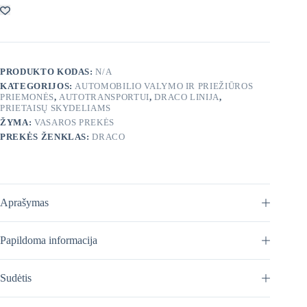
–
plastikų
priežiūra
PRODUKTO KODAS:
N/A
KATEGORIJOS:
AUTOMOBILIO VALYMO IR PRIEŽIŪROS
PRIEMONĖS
,
AUTOTRANSPORTUI
,
DRACO LINIJA
,
PRIETAISŲ SKYDELIAMS
ŽYMA:
VASAROS PREKĖS
PREKĖS ŽENKLAS:
DRACO
Aprašymas
Papildoma informacija
Sudėtis