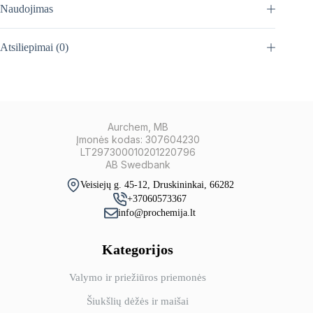
Naudojimas
Atsiliepimai (0)
Aurchem, MB
Įmonės kodas: 307604230
LT297300010201220796
AB Swedbank
Veisiejų g. 45-12, Druskininkai, 66282
+37060573367
info@prochemija.lt
Kategorijos
Valymo ir priežiūros priemonės
Šiukšlių dėžės ir maišai