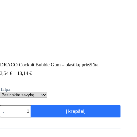
DRACO Cockpit Bubble Gum – plastikų priežiūra
Price
3,54
€
–
13,14
€
range:
3,54 €
Talpa
through
13,14 €
produkto
Į krepšelį
kiekis:
DRACO
Cockpit
Bubble
Gum